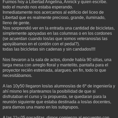
Fuimos hoy a Libertad Angelina, Annick y quien escribe.
todo el mundo nos estaba esperando.
Inmediatamente nos acercamos al edificio del liceo de
Libertad que es realmente precioso, grande, iluminado,
lleno de gente.
Nos sorprendió ver en la entrada una cantidad de bicicletas,
simplemente apoyadas en las columnas o en los cordones
(se acuerdan cuando los/as que somos veteranos/as las
apoyábamos en el cordón con el pedal?).
todas las bicicletas sin cadenas y sin candados!!!!
Nos llevaron a la sala de actos, donde había 90 sillas, una
larga mesa con arreglo floral y mantelito, pantalla para el
proyector recién estrenada, alargues, en fin, todo lo que
necesitábamos.
A las 10y50 llegaron los/as alumnos/as de 6º de ingeniería y
ahí mismo les planteamos la posibilidad de que si
disfrutaban el curso y la propuesta, se quedaran para la
reunión siguiente que estaba destinada a los/as docentes,
para darnos una mano en los subgrupos.
A las 11y 05 pasaditas, dimos comienzo al encuentro con