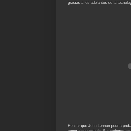
gracias a los adelantos de la tecnolog
Pensar que John Lennon podría protag
sonar descabellado. Sin embargo los a