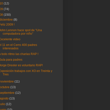
10
(12)
09
(74)
08
(150)
diciembre
(8)
Feliz 2009 !
John Lennon hace spot de “Una
computadora por niño”
Excelente video
el 11 en el Cerro 400 padres
interesados
a todo ritmo las charlas RAP !
Guía para padres
Jorge Drexler es voluntario RAP!
Exposición trabajos con XO en Treinta y
Tres
noviembre
(11)
octubre
(13)
septiembre
(12)
agosto
(13)
julio
(12)
junio
(10)