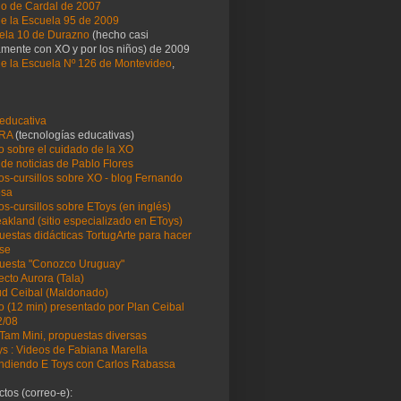
ño de Cardal de 2007
de la Escuela 95 de 2009
ela 10 de Durazno
(hecho casi
amente con XO y por los niños) de 2009
de la Escuela Nº 126 de Montevideo
,
educativa
RA
(tecnologías educativas)
o sobre el cuidado de la XO
 de noticias de Pablo Flores
os-cursillos sobre XO - blog Fernando
osa
os-cursillos sobre EToys (en inglés)
akland (sitio especializado en EToys)
uestas didácticas TortugArte para hacer
ase
uesta "Conozco Uruguay"
ecto Aurora (Tala)
tud Ceibal (Maldonado)
o (12 min) presentado por Plan Ceibal
2/08
Tam Mini, propuestas diversas
ys : Videos de Fabiana Marella
ndiendo E Toys con Carlos Rabassa
tos (correo-e):