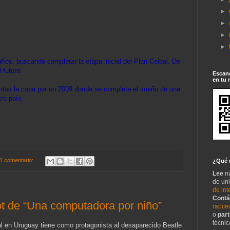
►
►
►
►
fíos, buscando completar la etapa inicial del Plan Ceibal. De
 futuro.
Escane
en tu 
ntos la copa por un 2009 donde se complete el sueño de una
ro país.
1 comentario:
¿Qué 
Lee
n
de un
de int
Contá
t de “Una computadora por niño”
rapce
o
part
técnic
al en Uruguay tiene como protagonista al desaparecido Beatle