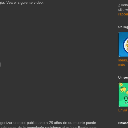
ía. Vea el siguiente video:
¿Tien
sitio 
rapce
Un lug
Ideas,
más...
Un ser
Enviá
onizar un spot publicitario a 28 años de su muerte puede
Enlac
delantos de la tecnología revivieron al mítico Beatle para