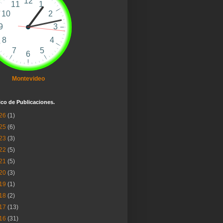
Montevideo
ico de Publicaciones.
26
(1)
25
(6)
23
(3)
22
(5)
21
(5)
20
(3)
19
(1)
18
(2)
17
(13)
16
(31)