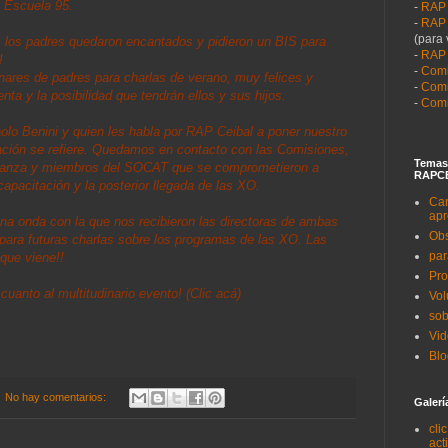
 Escuela 95.
-
RAP
-
RAP 
(para 
os padres quedaron encantados y pidieron un BIS para
-
RAP
!
-
Comi
ares de padres para charlas de verano, muy felices y
-
Comi
a y la posibilidad que tendrán ellos y sus hijos.
-
Comi
aolo Benini y quien les habla por RAP Ceibal a poner nuestro
tación se refiere. Quedamos en contacto con las Comisiones,
Temas
peranza y miembros del SOCAT que se comprometieron a
RAPCE
capacitación y la posterior llegada de las XO.
Can
apr
a onda con la que nos recibieron las directoras de ambas
Obs
para futuras charlas sobre los programas de las XO. Las
par
que viene!!
Pro
cuanto al multitudinario evento!
(Clic acá)
Vol
sob
Vi
Blo
No hay comentarios:
Galerí
cli
act