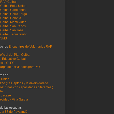
 RAP Ceibal
Ceibal Bella Unión
Ceibal Canelones
Ceibal Cerro Largo
Ceibal Colonia
Ceibal Montevideo
Ceibal San Carlos
Ceibal San José
Ceibal Tacuarembó
 SMS
 de los
Encuentros de Voluntarios RAP
 oficial del Plan Ceibal
al Educativo Ceibal
ecto OLPC
arga de actividades para XO
ras de:
a Unión
zno (Las laptops y la diversidad de
os: niños con capacidades diferentes!)
ida
 Lacaze
evideo - Villa García
de las escuelas!
ela 87 de Paysandú