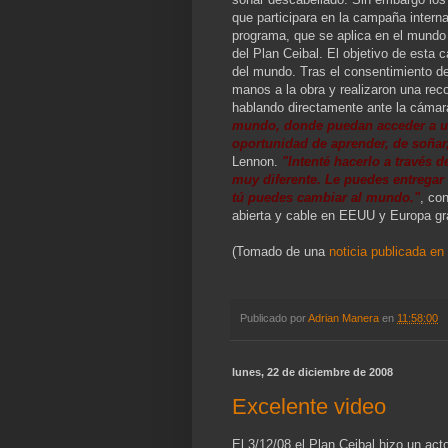
que participara en la campaña inter
programa, que se aplica en el mundo 
del Plan Ceibal. El objetivo de esta
del mundo. Tras el consentimiento de
manos a la obra y realizaron una reco
hablando directamente ante la cáma
mundo, donde puedan acceder a un
oportunidad de aprender, de soñar
Lennon.
"Intenté hacerlo a través
muy diferente. Le puedes entregar
tú puedes cambiar al mundo."
, co
abierta y cable en EEUU y Europa gra
(Tomado de una
noticia publicada en
Publicado por
Adrian Manera
en
11:58:00
lunes, 22 de diciembre de 2008
Excelente video
El 3/12/08 el Plan Ceibal hizo un act