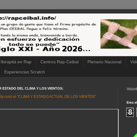
 Ibirapitá en Rap
Centros Rap-Ceibal
Plenario Nacional
Vid
Experiencias Scratch
IR ESTADO DEL CLIMA Y LOS VIENTOS:
Volunt
ndy.com) el "CLIMA Y ESTADO ACTUAL DE LOS VIENTOS"
Eres el
8