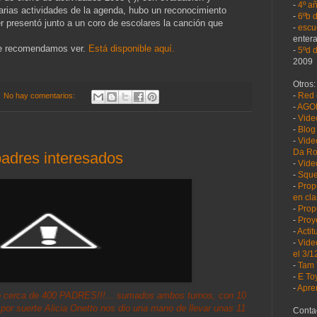
-
4º a
varias actividades de la agenda, hubo un reconocimiento
-
6ºb 
r presentó junto a un coro de escolares la canción que
-
escu
enter
ue recomendamos ver.
Está disponible aquí.
-
5ºd 
2009
Otros:
-
Red 
No hay comentarios:
-
AGO
-
Vide
-
Blog
-
Vide
Da R
padres interesados
-
Vide
-
Sque
-
Prop
en cl
-
Prop
-
Proy
-
Acti
-
Vide
el 3/1
-
Tam 
-
E To
-
Apre
bo cerca de 400 PADRES!!!... sumados ambos turnos, con 10
or suerte Alicia Onetto nos dio una mano de llevar unas 11
Contac