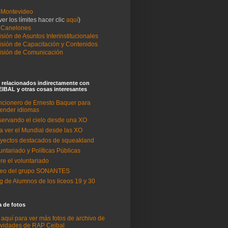
Montevideo
ver los límites hacer clic
aquí
)
 Canelones
sión de Asuntos Interinstitucionales
sión de Capacitación y Contenidos
sión de Comunicación
 relacionados indirectamente con
IBAL y otras cosas interesantes
cionero de Ernesto Baquer para
ender idiomas
ervando el cielo desde una XO
a ver el Mundial desde las XO
yectos destacados de squeakland
untariado y Políticas Públicas
re el voluntariado
deo del grupo SONANTES
g de Alumnos de los liceos 19 y 30
a de fotos
c aquí para ver más fotos de archivo de
ividades de RAP Ceibal