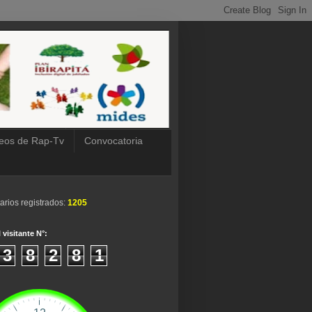
eos de Rap-Tv
Convocatoria
arios registrados:
1205
 visitante N°:
3
8
2
8
1