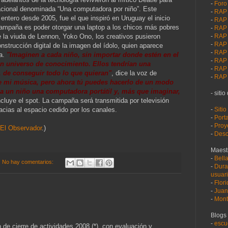
-
Foro
nacional denominada “Una computadora por niño”. Este
-
RAP 
entero desde 2005, fue el que inspiró en Uruguay el inicio
-
RAP 
 campaña es poder otorgar una laptop a los chicos más pobres
-
RAP 
-
RAP 
 la viuda de Lennon, Yoko Ono, los creativos pusieron
-
RAP 
nstrucción digital de la imagen del ídolo, quien aparece
-
RAP 
ra.
"Imaginen a cada niño, sin importar donde estén en el
-
RAP 
 universo de conocimiento. Ellos tendrían una
-
RAP 
, de conseguir todo lo que quieran"
, dice la voz de
-
RAP
 de mi música, pero ahora tú puedes hacerlo de un modo
 a un niño una computadora portátil y, más que imaginar,
- sitio
ncluye el spot. La campaña será transmitida por televisión
-
Sitio
cias al espacio cedido por los canales.
-
Port
-
Proy
 El Observador
.)
-
Desc
Maest
-
Bell
No hay comentarios:
-
Dura
usuari
-
Flor
-
Juan
-
Mont
Blogs 
-
escu
o de cierre de actividades 2008 (*), con evaluación y