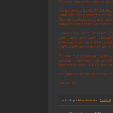
XOs prestadas de las maestras de la
Fue una jornada ESPECTACULAR... l
profundizar más y ponerse a estudiar
Quedaron anotados cerca de 2 centen
entusiasmados con la nueva herramient
Fuimos Alicia Onetto, Lilita Mutio, P
granito de arena en cuanto a capaci
entre ellas la denominada Villa Es
ayudar a articular las actividades de 
Estamos muy agradecidos por la buen
escuelas, y quedamos a disposición 
maestras reciben sus XO la semana 
Van fotos que hablan por sí solas en 
Leti Romero.
Publicado por
Adrian Manera
en
17:06:00