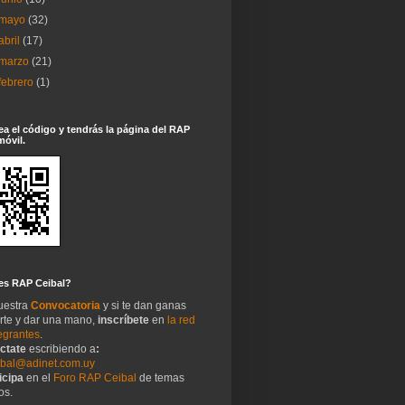
mayo
(32)
abril
(17)
marzo
(21)
febrero
(1)
a el código y tendrás la página del RAP
móvil.
es RAP Ceibal?
uestra
Convocatoria
y si te dan ganas
irte y dar una mano,
inscríbete
en
la red
egrantes
.
ctate
escribiendo a
:
ibal@adinet.com.uy
icipa
en el
Foro RAP Ceibal
de temas
os.