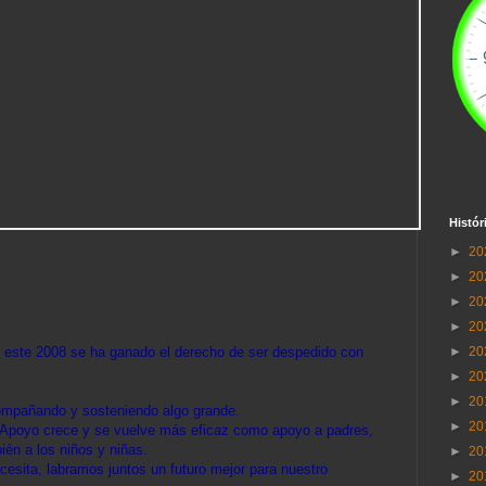
Histór
►
20
►
20
►
20
►
20
►
20
 este 2008 se ha ganado el derecho de ser despedido con
►
20
►
20
ompañando y sosteniendo algo grande.
►
20
e Apoyo crece y se vuelve más eficaz como apoyo a padres,
én a los niños y niñas.
►
20
sita, labramos juntos un futuro mejor para nuestro
►
20