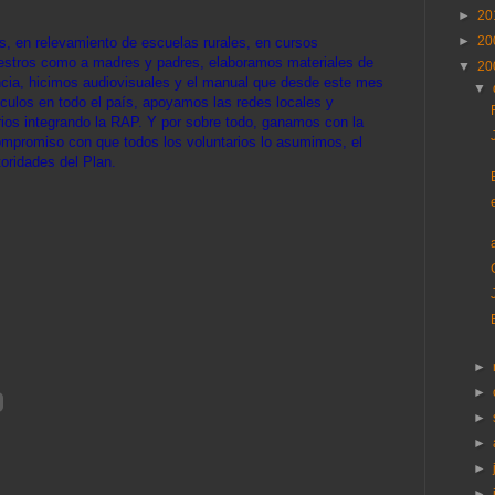
►
20
►
20
 en relevamiento de escuelas rurales, en cursos
aestros como a madres y padres, elaboramos materiales de
▼
20
ncia, hicimos audiovisuales y el manual que desde este mes
▼
culos en todo el país, apoyamos las redes locales y
rios integrando la RAP. Y por sobre todo, ganamos con la
compromiso con que todos los voluntarios lo asumimos, el
oridades del Plan.
►
►
►
►
►
►