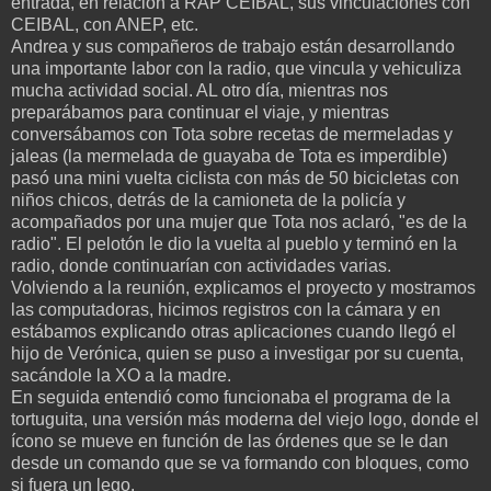
entrada, en relación a RAP CEIBAL, sus vinculaciones con
CEIBAL, con ANEP, etc.
Andrea y sus compañeros de trabajo están desarrollando
una importante labor con la radio, que vincula y vehiculiza
mucha actividad social. AL otro día, mientras nos
preparábamos para continuar el viaje, y mientras
conversábamos con Tota sobre recetas de mermeladas y
jaleas (la mermelada de guayaba de Tota es imperdible)
pasó una mini vuelta ciclista con más de 50 bicicletas con
niños chicos, detrás de la camioneta de la policía y
acompañados por una mujer que Tota nos aclaró, "es de la
radio". El pelotón le dio la vuelta al pueblo y terminó en la
radio, donde continuarían con actividades varias.
Volviendo a la reunión, explicamos el proyecto y mostramos
las computadoras, hicimos registros con la cámara y en
estábamos explicando otras aplicaciones cuando llegó el
hijo de Verónica, quien se puso a investigar por su cuenta,
sacándole la XO a la madre.
En seguida entendió como funcionaba el programa de la
tortuguita, una versión más moderna del viejo logo, donde el
ícono se mueve en función de las órdenes que se le dan
desde un comando que se va formando con bloques, como
si fuera un lego.