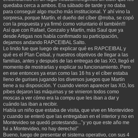
quedaba cerca a ambos. Era sábado de tarde y no daba
para conseguir algo mucho más institucional. Y ahí vino la
sorpresa, porque Martín, el dueño del cíber @rroba, se copó
con la propuesta y ya firmó como voluntario él también!!!
Así que con Rafael, Gonzalo y Martín, más Saul que ya
desde Artigas nos había confirmado su participación,
dejamos andando RAPCEIBAL Salto.
Lo lindo fue que luego de explicar qué es RAPCEIBAL y
qué es el Plan Ceibal, y nuestros objetivos de llegar a las
familias, antes y despuès de las entregas de las XO, llegó el
momento de mostrarlas y explicar su funcionamiento. Pero
en ese entonces ya eran como las 16 hs y el cíber estaba
lleno de gurises jugando los diversos juegos que Martín
tiene a su disposición. Y cuando vieron aparecer las XO, los
pibes dejaron las máquinas y se vinieron todos como
moscas a ver cómo era la compu que les iban a dar y
cuándo las iban a recibir.
Había un niño que estaba de visita, que vive en Montevideo
y cuando se enteró que las entregaban en el interior y no en
Montevideo se quedó protestando..."y yo que este año me
fui a Montevideo, no hay derecho!"
Bueno, luego de presentar el sistema operativo, con sus 4