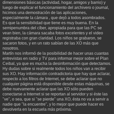
dimensiones básicas (actividad, hogar, amigos y barrio) y
luego de explicar el funcionamiento del archivero o journal,
hicimos una demostración de las aplicaciones,
especialmente la cámara , que dejó a todos asombrados.
Es que la sensibilidad que tiene es muy buena. En la
semipenumbra del cíber, apropiada para que las PC se
vean bien, la cámara sacaba fotos excelentes y el video
registraba con gran claridad. Los niños se grabaron, se
sacaron fotos, y en un rato sabían de las XO más que
nosotros.
Martín nos informó de la posibilidad de hacer unas cuantas
entrevistas en radio y TV para informar mejor sobre el Plan
Ceibal, ya que es mucha la desinformación que detectamos.
Hy dudas sobre si realmente todos los niños van a recibir
sus XO. Hay información contradictoria que hay que aclarar,
respecto a los filtros de Internet, se debe aclarar que no
cualquier página está disponible desde estas máquinas, se
debe nuevamente aclarar que las XO sólo pueden
conectarse a Internet si se reportan al servidor y si éste las
"ve", o sea, que si "se pierde" una XO, ésta no va a servir a
nadie que "la encuentre", y lo mejor que puede hacer es
devolverla en la escuela más próxima.