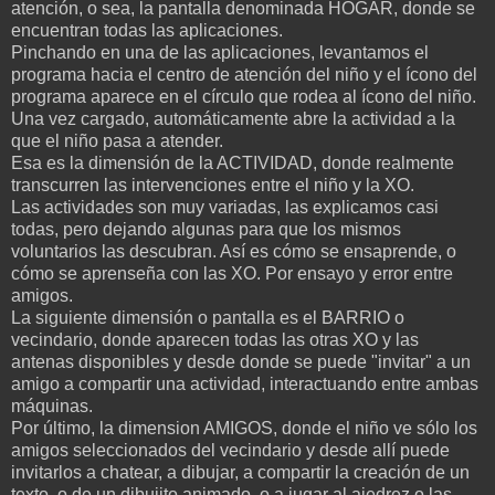
atención, o sea, la pantalla denominada HOGAR, donde se
encuentran todas las aplicaciones.
Pinchando en una de las aplicaciones, levantamos el
programa hacia el centro de atención del niño y el ícono del
programa aparece en el círculo que rodea al ícono del niño.
Una vez cargado, automáticamente abre la actividad a la
que el niño pasa a atender.
Esa es la dimensión de la ACTIVIDAD, donde realmente
transcurren las intervenciones entre el niño y la XO.
Las actividades son muy variadas, las explicamos casi
todas, pero dejando algunas para que los mismos
voluntarios las descubran. Así es cómo se ensaprende, o
cómo se aprenseña con las XO. Por ensayo y error entre
amigos.
La siguiente dimensión o pantalla es el BARRIO o
vecindario, donde aparecen todas las otras XO y las
antenas disponibles y desde donde se puede "invitar" a un
amigo a compartir una actividad, interactuando entre ambas
máquinas.
Por último, la dimension AMIGOS, donde el niño ve sólo los
amigos seleccionados del vecindario y desde allí puede
invitarlos a chatear, a dibujar, a compartir la creación de un
texto, o de un dibujito animado, o a jugar al ajedrez o las