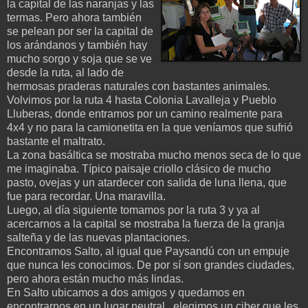
la capital de las naranjas y las
termas. Pero ahora también
se pelean por ser la capital de
los arándanos y también hay
mucho sorgo y soja que se ve
desde la ruta, al lado de
hermosas praderas naturales con bastantes animales.
Volvimos por la ruta 4 hasta Colonia Lavalleja y Pueblo
Lluberas, donde entramos por un camino realmente para
4x4 y no para la camionetita en la que veníamos que sufrió
bastante el maltrato.
La zona basáltica se mostraba mucho menos seca de lo que
me imaginaba. Típico paisaje criollo clásico de mucho
pasto, ovejas y un atardecer con salida de luna llena, que
fue para recordar. Una maravilla.
Luego, al día siguiente tomamos por la ruta 3 y ya al
acercarnos a la capital se mostraba la fuerza de la granja
salteña y de las nuevas plantaciones.
Encontramos Salto, al igual que Paysandú con un empuje
que nunca les conocimos. De por sí son grandes ciudades,
pero ahora están mucho más lindas.
En Salto ubicamos a dos amigos y quedamos en
encontrarnos en un lugar neutral...elegimos un ciber que les