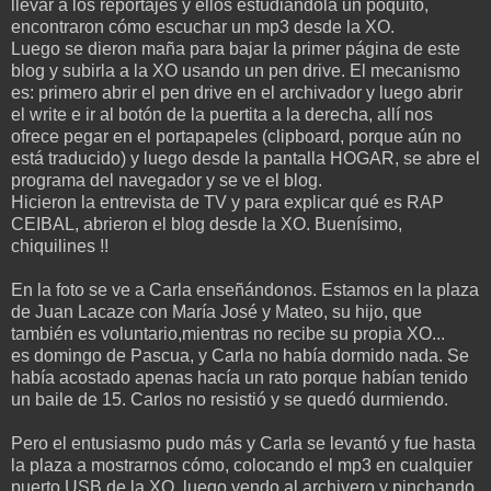
llevar a los reportajes y ellos estudiándola un poquito,
encontraron cómo escuchar un mp3 desde la XO.
Luego se dieron maña para bajar la primer página de este
blog y subirla a la XO usando un pen drive. El mecanismo
es: primero abrir el pen drive en el archivador y luego abrir
el write e ir al botón de la puertita a la derecha, allí nos
ofrece pegar en el portapapeles (clipboard, porque aún no
está traducido) y luego desde la pantalla HOGAR, se abre el
programa del navegador y se ve el blog.
Hicieron la entrevista de TV y para explicar qué es RAP
CEIBAL, abrieron el blog desde la XO. Buenísimo,
chiquilines !!
En la foto se ve a Carla enseñándonos. Estamos en la plaza
de Juan Lacaze con María José y Mateo, su hijo, que
también es voluntario,mientras no recibe su propia XO...
es domingo de Pascua, y Carla no había dormido nada. Se
había acostado apenas hacía un rato porque habían tenido
un baile de 15. Carlos no resistió y se quedó durmiendo.
Pero el entusiasmo pudo más y Carla se levantó y fue hasta
la plaza a mostrarnos cómo, colocando el mp3 en cualquier
puerto USB de la XO, luego yendo al archivero y pinchando