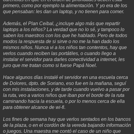
primero, como por ejemplo la alimentación. Y yo
era de los
que pensaban: les dan un laptop, y no tienen para comer.
Además, el Plan Ceibal, ¿incluye algo más que repartir
laptops a los
niños? La verdad que no lo sé, y tampoco lo
saben los maestros con los
que he hablado. Pero de todos
modos la respuesta de si sirve o no me la
han dado los
mismos niños. Nunca vi a los niños tan contentos, hay que
verlos cuando reciben las portátiles, o cuando llego a
instalar el
servidor para darles conectividad a internet, les
juro que me tratan
como si fuese Papá Noel.
Hace algunos días instalé el servidor en una escuela cerca
de Dolores,
dpto. de Soriano, eso fue en la mañana, seguí
con mis instalaciones, y
de tarde cuando vuelvo a pasar por
la ruta, veo a varios niños que iban
por el borde de la ruta
caminando hacia la escuela, o por lo menos cerca
de ella
para obtener alcance de wi-fi.
Los fines de semana hay que verlos sentados en los bancos
de la plaza, o
en el cordón de la vereda bajando información
o juegos.
Una maestra me contó el caso de un niño que