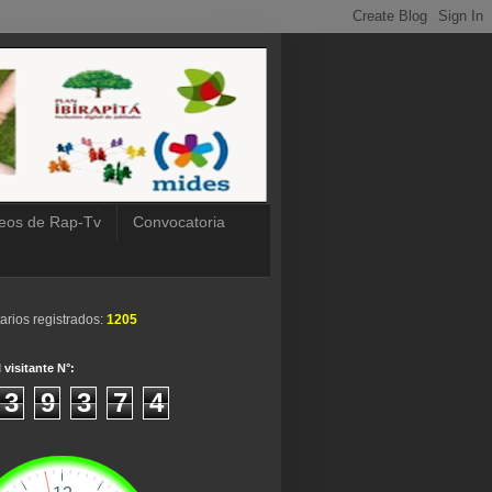
eos de Rap-Tv
Convocatoria
arios registrados:
1205
 visitante N°:
3
9
3
7
4