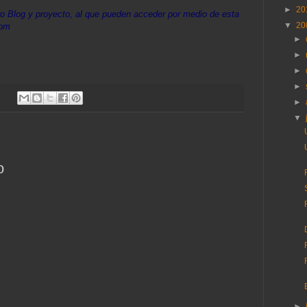
►
20
ro Blog y proyecto, al que pueden acceder por medio de esta
▼
20
com
►
►
►
►
►
▼
o
►