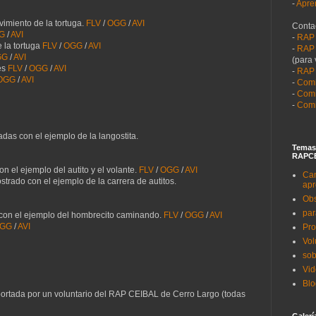
-
Apre
imiento de la tortuga.
FLV
/
OGG
/
AVI
Contac
G
/
AVI
-
RAP
 la tortuga
FLV
/
OGG
/
AVI
-
RAP 
GG
/
AVI
(para 
es
FLV
/
OGG
/
AVI
-
RAP
OGG
/
AVI
-
Comi
-
Comi
-
Comi
as con el ejemplo de la langostita.
Temas
RAPCE
n el ejemplo del autito y el volante.
FLV
/
OGG
/
AVI
Can
trado con el ejemplo de la carrera de autitos.
apr
Obs
par
con el ejemplo del hombrecito caminando.
FLV
/
OGG
/
AVI
GG
/
AVI
Pro
Vol
sob
Vi
Blo
ortada por un voluntario del RAP CEIBAL de Cerro Largo (todas
Galerí