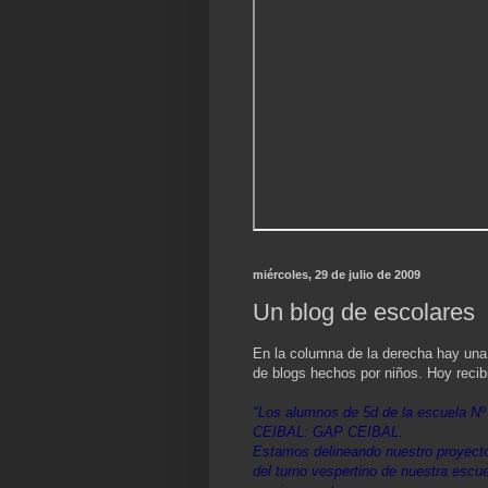
miércoles, 29 de julio de 2009
Un blog de escolares
En la columna de la derecha hay una
de blogs hechos por niños. Hoy reci
"Los alumnos de 5d de la escuela Nº
CEIBAL: GAP CEIBAL.
Estamos delineando nuestro proyecto
del turno vespertino de nuestra esc