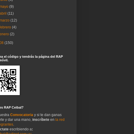
mayo
(9)
abril
(11)
marzo
(12)
febrero
(4)
enero
(2)
08
(150)
a el código y tendrás la página del RAP
móvil.
es RAP Ceibal?
uestra
Convocatoria
y si te dan ganas
irte y dar una mano,
inscríbete
en
la red
egrantes
.
ctate
escribiendo a
:
ibal@adinet.com.uy