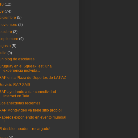
10
(12)
09
(74)
diciembre
(5)
noviembre
(2)
octubre
(2)
septiembre
(9)
agosto
(5)
julio
(9)
Un blog de escolares
Uruguay en el SqueakFest, una
experiencia inolvida...
RAP en la Plaza de Deportes de LA PAZ
Servicio RAP-SMS
RAP ayudando a dar conectividad
internet en Tala
Dos anécdotas recientes
RAP Montevideo ya tiene sitio propio!
Raperos exponiendo en evento mundial
!!
El desbloqueador... recargado!
junio
(4)