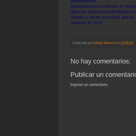
proximamente.
Agradeceríamos la difusión de nuest
dirección:
www.espacio5d.blogspot.
Saludos y desde ya muchas gracias.
Alumnos de 5to D."
Publicado por
Adrian Manera
en
22:59:00
No hay comentarios:
Publicar un comentari
Ingrese un comentario