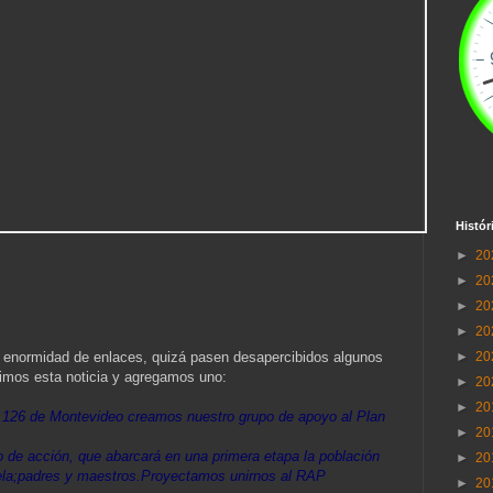
Histór
►
20
►
20
►
20
►
20
►
20
 enormidad de enlaces, quizá pasen desapercibidos algunos
bimos esta noticia y agregamos uno:
►
20
►
20
 126 de Montevideo creamos nuestro grupo de apoyo al Plan
►
20
 de acción, que abarcará en una primera etapa la población
►
20
uela;padres y maestros.Proyectamos unirnos al RAP
►
20