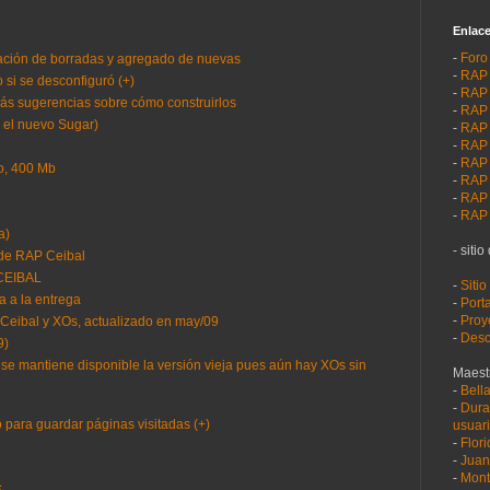
Enlac
-
Foro
eración de borradas y agregado de nuevas
-
RAP 
 si se desconfiguró (+)
-
RAP 
rás sugerencias sobre cómo construirlos
-
RAP 
n el nuevo Sugar)
-
RAP 
-
RAP 
-
RAP 
vo, 400 Mb
-
RAP 
-
RAP 
-
RAP
a)
- sitio
 de RAP Ceibal
 CEIBAL
-
Sitio
a a la entrega
-
Port
-
Proy
Ceibal y XOs, actualizado en may/09
-
Desc
9)
se mantiene disponible la versión vieja pues aún hay XOs sin
Maest
-
Bell
-
Dura
 para guardar páginas visitadas (+)
usuari
-
Flor
-
Juan
-
Mont
S