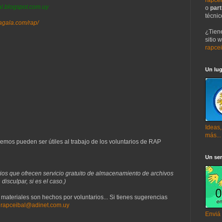
al.blogspot.com.uy
o
part
técnic
gala.com/rap/
¿Tien
sitio 
rapce
Un lug
Ideas,
más...
emos pueden ser útiles al trabajo de los voluntarios de RAP
Un ser
ios que ofrecen servicio gratuito de almacenamiento de archivos
disculpar, si es el caso.)
s materiales son hechos por voluntarios... Si tienes sugerencias
a
rapceibal@adinet.com.uy
Enviá