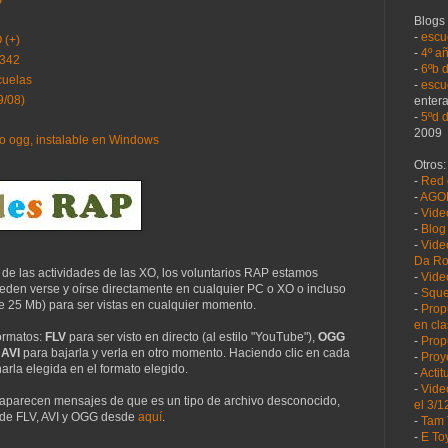
Blogs 
-
escu
 (+)
-
4º a
2342
-
6ºb 
cuelas
-
escu
9/08)
enter
-
5ºd 
2009
to ogg, instalable en Windows
Otros:
-
Red 
-
AGO
-
Vide
-
Blog
-
Vide
Da R
e las actividades de las XO, los voluntarios RAP estamos
-
Vide
den verse y oírse directamente en cualquier PC o XO o incluso
-
Sque
25 Mb) para ser vistas en cualquier momento.
-
Prop
en cl
ormatos:
FLV
para ser visto en directo (al estilo "YouTube")
,
OGG
-
Prop
AVI
para bajarla y verla en otro momento. Haciendo clic en cada
-
Proy
rla elegida en el formato elegido.
-
Acti
-
Vide
la aparecen mensajes de que es un tipo de archivo desconocido,
el 3/1
 de FLV, AVI y OGG desde
aquí
.
-
Tam 
-
E To