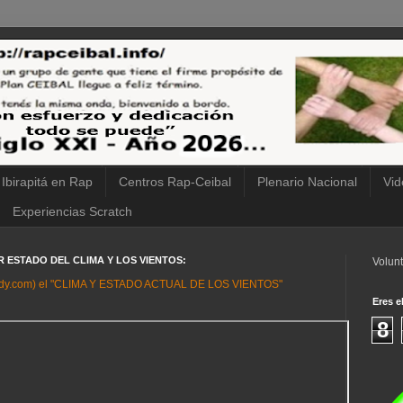
 Ibirapitá en Rap
Centros Rap-Ceibal
Plenario Nacional
Vid
Experiencias Scratch
IR ESTADO DEL CLIMA Y LOS VIENTOS:
Volunt
ndy.com) el "CLIMA Y ESTADO ACTUAL DE LOS VIENTOS"
Eres el
8