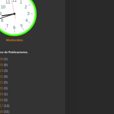
Montevideo
ico de Publicaciones.
26
(1)
25
(6)
23
(3)
22
(5)
21
(5)
20
(3)
19
(1)
18
(2)
17
(13)
16
(31)