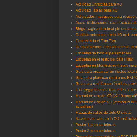
Actividad Divtuplas para XO
Actividad Tablas para XO
Actividades: instructivo para recup
Audio: instrucciones para recuperarlo
Blogs: página donde al pie encontra
Cartillas sobre uso de la XO (act. co
Conociendo el Tam Tam
Desbloqueador: archivos e instructi
Escuelas de todo el país (mapas)
Escuelas en el resto del país (lista)
Escuelas en Montevideo (lista y map
Guía para organizar un núcleo local
Guía para planificar reuniones RAP
Guía para reunión con familias, previ
Las preguntas más frecuentes sobre 
Manual de uso de XO (v2.10 mayo/0
Manual de uso de XO (version 2008; 
actualizar)
Mapas de calles de todo Uruguay
Navegación web en la XO: instructivo
Poster 1 para carteleras
Poster 2 para carteleras
Preguntas y respuestas de RAP-SM