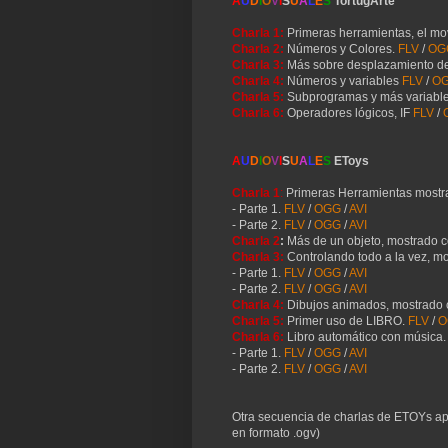
A
U
D
I
O
V
I
S
U
A
L
E
S
TortugArte
Charla 1:
Primeras herramientas, el mov
Charla 2:
Números y Colores.
FLV
/
OG
Charla 3:
Más sobre desplazamiento de
Charla 4:
Números y variables
FLV
/
O
Charla 5:
Subprogramas y más variabl
Charla 6:
Operadores lógicos, IF
FLV
/
A
U
D
I
O
V
I
S
U
A
L
E
S
EToys
Charla 1
:
Primeras Herramientas mostrad
- Parte 1.
FLV
/
OGG
/
AVI
- Parte 2.
FLV
/
OGG
/
AVI
Charla 2
:
Más de un objeto, mostrado co
Charla 3:
Controlando todo a la vez, mos
- Parte 1.
FLV
/
OGG
/
AVI
- Parte 2.
FLV
/
OGG
/
AVI
Charla 4:
Dibujos animados, mostrado 
Charla 5:
Primer uso de LIBRO.
FLV
/
O
Charla 6:
Libro automático con música.
- Parte 1.
FLV
/
OGG
/
AVI
- Parte 2.
FLV
/
OGG
/
AVI
Otra secuencia de charlas de ETOYs ap
en formato .ogv)