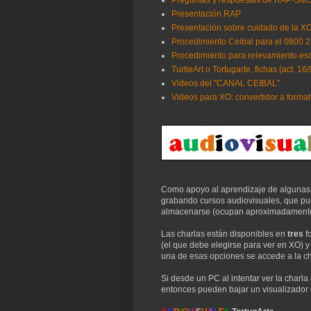
Presentación RAP
Presentación sobre cuidado de la XO
Procedimiento Ceibal para el 0800 
Procedimiento para relevamiento es
TurtleArt o Tortugarte, fichas (act. 16/
Videos del "CANAL CEIBAL"
Videos para XO: convertidor a forma
Como apoyo al aprendizaje de algunas d
grabando cursos audiovisuales, que pue
almacenarse (ocupan aproximadamente 
Las charlas están disponibles en
tres
f
(el que debe elegirse para ver en XO)
y
una de esas opciones se accede a la cha
Si desde un PC al intentar ver la char
entonces pueden bajar un visualizador