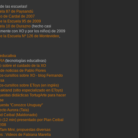
de las escuelas!
ela 87 de Paysandú
ño de Cardal de 2007
de la Escuela 95 de 2009
ela 10 de Durazno
(hecho casi
amente con XO y por los niños) de 2009
de la Escuela Nº 126 de Montevideo
,
educativa
RA
(tecnologías educativas)
o sobre el cuidado de la XO
 de noticias de Pablo Flores
os-cursillos sobre XO - blog Fernando
osa
os-cursillos sobre EToys (en inglés)
akland (sitio especializado en EToys)
uestas didácticas TortugArte para hacer
ase
uesta "Conozco Uruguay"
ecto Aurora (Tala)
tud Ceibal (Maldonado)
o (12 min) presentado por Plan Ceibal
2/08
Tam Mini, propuestas diversas
ys : Videos de Fabiana Marella