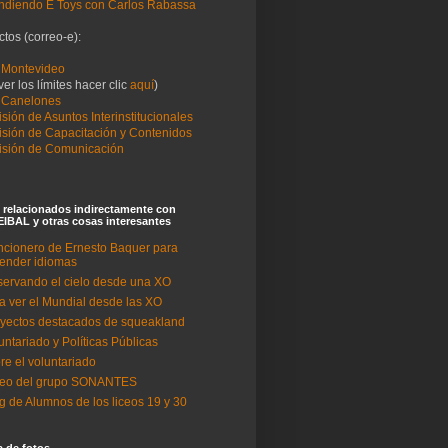
ndiendo E Toys con Carlos Rabassa
tos (correo-e):
Montevideo
ver los límites hacer clic
aquí
)
 Canelones
sión de Asuntos Interinstitucionales
sión de Capacitación y Contenidos
sión de Comunicación
 relacionados indirectamente con
IBAL y otras cosas interesantes
cionero de Ernesto Baquer para
ender idiomas
ervando el cielo desde una XO
a ver el Mundial desde las XO
yectos destacados de squeakland
untariado y Políticas Públicas
re el voluntariado
deo del grupo SONANTES
g de Alumnos de los liceos 19 y 30
a de fotos