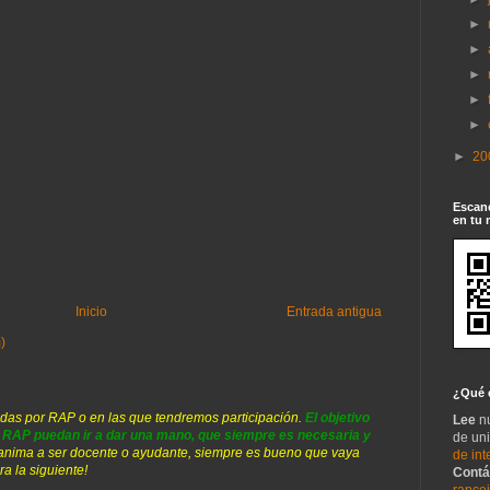
►
►
►
►
►
►
20
Escane
en tu 
Inicio
Entrada antigua
)
¿Qué 
das por RAP o en las que tendremos participación.
El objetivo
Lee
n
s RAP puedan ir a dar una mano, que siempre es necesaria y
de un
 anima a ser docente o ayudante, siempre es bueno que vaya
de int
ra la siguiente!
Contá
rapce