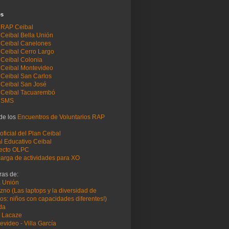
es
 RAP Ceibal
Ceibal Bella Unión
Ceibal Canelones
Ceibal Cerro Largo
Ceibal Colonia
Ceibal Montevideo
Ceibal San Carlos
Ceibal San José
Ceibal Tacuarembó
 SMS
 de los
Encuentros de Voluntarios RAP
 oficial del Plan Ceibal
al Educativo Ceibal
ecto OLPC
arga de actividades para XO
ras de:
a Unión
zno (Las laptops y la diversidad de
os: niños con capacidades diferentes!)
ida
 Lacaze
evideo - Villa García