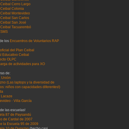
Ceibal Cerro Largo
Ceibal Colonia
Ceibal Montevideo
Ceibal San Carlos
Ceibal San José
Ceibal Tacuarembó
 SMS
 de los
Encuentros de Voluntarios RAP
 oficial del Plan Ceibal
al Educativo Ceibal
ecto OLPC
arga de actividades para XO
ras de:
a Unión
zno (Las laptops y la diversidad de
os: niños con capacidades diferentes!)
ida
 Lacaze
evideo - Villa García
de las escuelas!
ela 87 de Paysandú
ño de Cardal de 2007
de la Escuela 95 de 2009
ela 10 de Durazno
(hecho casi