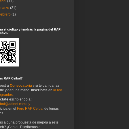
abril
(17)
marzo
(21)
febrero
(1)
a el código y tendrás la página del RAP
móvil.
es RAP Ceibal?
uestra
Convocatoria
y si te dan ganas
irte y dar una mano,
inscríbete
en
la red
egrantes
.
ctate
escribiendo a
:
ibal@adinet.com.uy
icipa
en el
Foro RAP Ceibal
de temas
os.
es alguna propuesta de mejora a este
web? ¡Genial! Escríbenos a