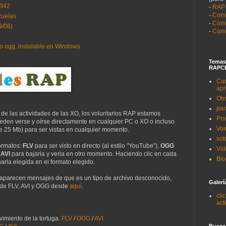
2342
-
RAP
-
Comi
cuelas
-
Comi
9/08)
-
Comi
to ogg, instalable en Windows
Temas
RAPCE
Can
apr
Obs
par
e las actividades de las XO, los voluntarios RAP estamos
Pro
den verse y oírse directamente en cualquier PC o XO o incluso
Vol
25 Mb) para ser vistas en cualquier momento.
sob
ormatos:
FLV
para ser visto en directo (al estilo "YouTube")
,
OGG
Vi
AVI
para bajarla y verla en otro momento. Haciendo clic en cada
Blo
rla elegida en el formato elegido.
la aparecen mensajes de que es un tipo de archivo desconocido,
Galerí
 de FLV, AVI y OGG desde
aquí
.
cli
act
imiento de la tortuga.
FLV
/
OGG
/
AVI
Buscad