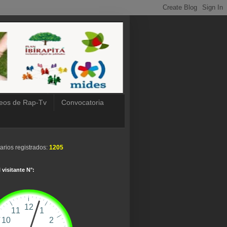
eos de Rap-Tv
Convocatoria
arios registrados:
1205
 visitante N°: