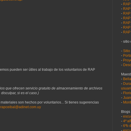
-
RAP 
-
RAP 
-
RAP 
-
RAP 
-
RAP 
-
RAP 
-
RAP
- sitio
-
Sitio
-
Port
-
Proy
-
Desc
emos pueden ser útiles al trabajo de los voluntarios de RAP
Maest
-
Bell
-
Dura
usuari
ios que ofrecen servicio gratuito de almacenamiento de archivos
-
Flor
disculpar, si es el caso.)
-
Juan
-
Mont
s materiales son hechos por voluntarios... Si tienes sugerencias
a
rapceibal@adinet.com.uy
Blogs 
-
escu
-
4º a
-
6ºb 
-
escu