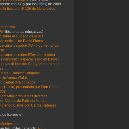
amente con XO y por los niños) de 2009
de la Escuela Nº 126 de Montevideo
,
educativa
RA
(tecnologías educativas)
o sobre el cuidado de la XO
 de noticias de Pablo Flores
os-cursillos sobre XO - blog Fernando
osa
os-cursillos sobre EToys (en inglés)
akland (sitio especializado en EToys)
uestas didácticas TortugArte para hacer
ase
uesta "Conozco Uruguay"
ecto Aurora (Tala)
tud Ceibal (Maldonado)
o (12 min) presentado por Plan Ceibal
2/08
Tam Mini, propuestas diversas
ys : Videos de Fabiana Marella
ndiendo E Toys con Carlos Rabassa
tos (correo-e):
Montevideo
ver los límites hacer clic
aquí
)