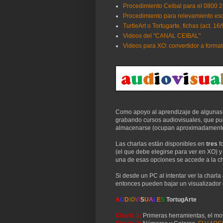
Procedimiento Ceibal para el 0800 
Procedimiento para relevamiento es
TurtleArt o Tortugarte, fichas (act. 16/
Videos del "CANAL CEIBAL"
Videos para XO: convertidor a forma
Como apoyo al aprendizaje de algunas d
grabando cursos audiovisuales, que pue
almacenarse (ocupan aproximadamente 
Las charlas están disponibles en
tres
f
(el que debe elegirse para ver en XO)
y
una de esas opciones se accede a la cha
Si desde un PC al intentar ver la char
entonces pueden bajar un visualizador
A
U
D
I
O
V
I
S
U
A
L
E
S
TortugArte
Charla 1:
Primeras herramientas, el mov