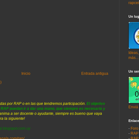
rapce
Un lug
Ideas,
más...
Un ser
Inicio
Entrada antigua
)
das por RAP o en las que tendremos participación.
El objetivo
Enviá
s RAP puedan ir a dar una mano, que siempre es necesaria y
 anima a ser docente o ayudante, siempre es bueno que vaya
ra la siguiente!
Enlac
-
Foro
al.blogspot.com.uy
-
RAP 
-
RAP 
gala.com/rap/