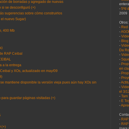
eración de borradas y agregado de nuevas
enter
 si se desconfiguró (+)
-
5ºd 
2009
rás sugerencias sobre cómo construirlos
n el nuevo Sugar)
Otros:
-
Red 
vo, 400 Mb
-
AGO
-
Vide
-
Blog
-
Vide
a)
Da R
 de RAP Ceibal
-
Vide
-
Sque
 CEIBAL
-
Prop
a a la entrega
en cl
Ceibal y XOs, actualizado en may/09
-
Prop
9)
-
Proy
-
Acti
se mantiene disponible la versión vieja pues aún hay XOs sin
-
Vide
el 3/1
-
Tam 
 para guardar páginas visitadas (+)
-
E To
-
Apre
Contac
S
-
RAP
-
RAP 
 (+)
(para 