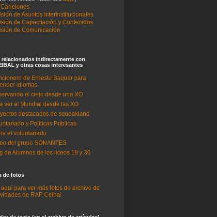
 Canelones
sión de Asuntos Interinstitucionales
sión de Capacitación y Contenidos
sión de Comunicación
 relacionados indirectamente con
IBAL y otras cosas interesantes
cionero de Ernesto Baquer para
ender idiomas
ervando el cielo desde una XO
a ver el Mundial desde las XO
yectos destacados de squeakland
untariado y Políticas Públicas
re el voluntariado
deo del grupo SONANTES
g de Alumnos de los liceos 19 y 30
a de fotos
c aquí para ver más fotos de archivo de
ividades de RAP Ceibal
or de texto (en el archivo de artículos)