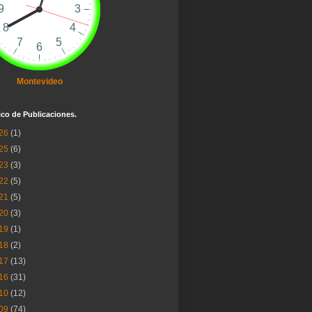
Montevideo
ico de Publicaciones.
26
(1)
25
(6)
23
(3)
22
(5)
21
(5)
20
(3)
19
(1)
18
(2)
17
(13)
16
(31)
10
(12)
09
(74)