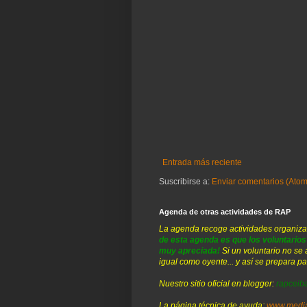
Entrada más reciente
Suscribirse a:
Enviar comentarios (Atom
Agenda de otras actividades de RAP
La agenda recoge actividades organiza
de esta agenda es que los voluntario
muy apreciada!
Si un voluntario no se
igual como oyente... y así se prepara pa
Nuestro sitio oficial en blogger:
rapceib
La página técnica de ayuda:
www.media