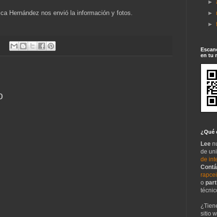
►
ca Hernández nos envió la información y fotos.
►
►
Escane
en tu 
o
¿Qué 
Lee
n
de un
de int
Contá
rapce
o
part
técnic
¿Tien
sitio 