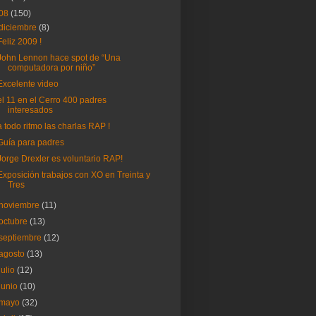
08
(150)
diciembre
(8)
Feliz 2009 !
John Lennon hace spot de “Una
computadora por niño”
Excelente video
el 11 en el Cerro 400 padres
interesados
a todo ritmo las charlas RAP !
Guía para padres
Jorge Drexler es voluntario RAP!
Exposición trabajos con XO en Treinta y
Tres
noviembre
(11)
octubre
(13)
septiembre
(12)
agosto
(13)
julio
(12)
junio
(10)
mayo
(32)